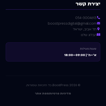
יצירת קשר
054-3004613
boostpressdigital@gmail.com
תל אביב, ישראל
הבלוג שלנו
שעות פעילות
א'–ה' | 09:00–18:00
©
2026
BoostPress. כל הזכויות שמורות.
מדיניות פרטיות
מפת אתר