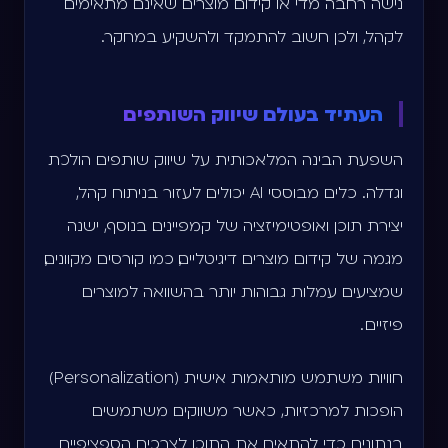
נישה רחבה מדי או קידום מוצרים שאינם מתאימים
לקהל, ולכן חשוב להתמקד ולהשקיע במחקר.
העתיד בעולם שיווק השותפים
השפעת הבינה המלאכותית על שיווק שותפים הולכת
וגדלה. כלים מבוססי AI יכולים לעזור בניתוח קהל,
יצירת תוכן ואופטימיזציה של קמפיינים. בנוסף, ישנה
מגמה של קידום מוצרים דיגיטליים, כמו קורסים מקוונים,
שמציעים עמלות גבוהות יותר בהשוואה למוצרים
פיזיים .
חוויות משתמש מותאמות אישית (Personalization)
הופכות למרכזיות, כאשר משווקים משתמשים
בנתונים כדי להתאים את התוכן לצרכים הספציפיים