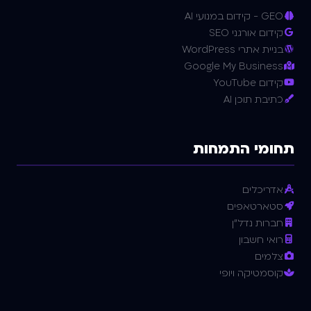
GEO - קידום במנועי AI
קידום אורגני SEO
בניית אתרי WordPress
Google My Business
קידום YouTube
כתיבת תוכן AI
תחומי התמחות
אדריכלים
סטארטאפים
חברות נדל"ן
רואי חשבון
צלמים
קוסמטיקה ויופי