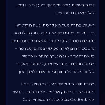
לבנות תשתית יציבה שתתמוך בפעילות השיווקית.
להלן השלבים המרכזיים:
ראשית, בחירת נישה היא קריטית. נישה רווחית היא
כזו שיש בה ביקוש גבוה אך תחרות סבירה. לדוגמה,
תחומים כמו בריאות, פיננסים או גאדג'טים טכנולוגיים
נחשבים רווחיים. לאחר מכן, יש לבנות פלטפורמה –
בין אם זה אתר אינטרנט, דף נחיתה או פרופיל
ברשת חברתית. אתר אינטרנט, לדוגמה, מאפשר
שליטה מלאה על התוכן וקידום אורגני לאורך זמן.
בחירת תוכניות שותפים היא שלב נוסף שדורש
מחקר. אתרים לשיווק שותפים עליהם נרחיב בהמשך
,כמו Amazon Associates, ClickBank או CJ