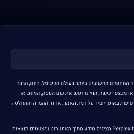
ד התחומים החשובים ביותר בעולם הדיגיטל. היום, הרבה
או מבצע רכישה, הוא מחפש את שם העסק, המותג או
יעות באופן ישיר על רמת האמון, אחוזי ההמרה וההחלטה
בעידן שבו מנועי AI כמו ChatGPT, Gemini ו-Perplexity מציגים מידע מתוך האינטרנט ומצטטים תוצאות