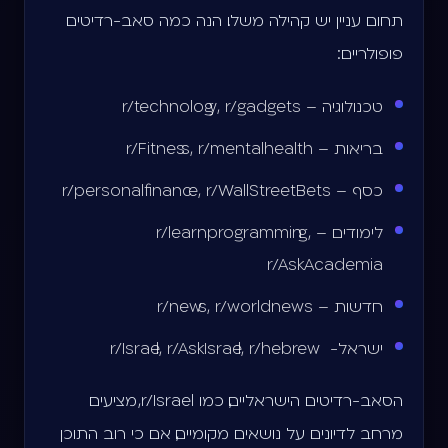
תחום עניין יש קהילה משלו. הנה כמה סאב-רדיטים
פופולריים:
טכנולוגיה – r/technology, r/gadgets
בריאות – r/Fitness, r/mentalhealth
כסף – r/personalfinance, r/WallStreetBets
לימודים – r/learnprogramming,
r/AskAcademia
חדשות – r/news, r/worldnews
ישראל- r/Israel, r/AskIsrael, r/hebrew
הסאב-רדיטים הישראליים, כמו r/Israel, מציעים
מרחב לדיונים על נושאים מקומיים, אם כי רוב התוכן