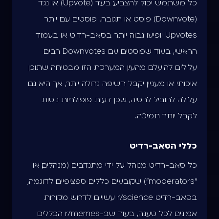
כל משתמש יכול להצביע בעד (Upvote) או נגד
(Downvote) פוסט או תגובה. פוסטים עם יותר
Upvotes יופיעו גבוה יותר בסאב-רדיט או בעמוד
הראשי, בעוד שפוסטים עם Downvotes רבים
עלולים להיעלם מהעין. המערכת הזו מבטיחה שתוכן
איכותי או מעניין יקבל חשיפה גדולה יותר, אך היא גם
עלולה להוביל להטיה, שכן דעות פופולריות נוטות
לקבל יותר תמיכה.
כללי הסאב-רדיט
כל סאב-רדיט מנוהל על ידי מתנדבים (מנהלים, או
"moderators") שקובעים כללים ספציפיים. לדוגמה,
בסאב-רדיט r/science עשויים לדרוש מקורות
אמינים לכל טענה, בעוד שב-r/memes הכללים