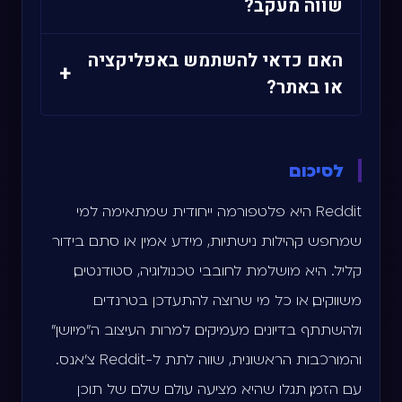
שווה מעקב?
בהחלט מרחיבה את האפשרויות, אבל לא
בדקו את מספר החברים, את רמת הפעילות
חובה, במיוחד אם אתם מתמקדים
האם כדאי להשתמש באפליקציה
+
ואת איכות הדיונים. סאב-רדיטים עם כללים
או באתר?
בסאב-רדיטים ישראליים.
ברורים ומנהלים פעילים נוטים להיות איכותיים
האפליקציה של Reddit נוחה לשימוש במובייל,
יותר.
בעוד שהאתר מציע חוויית משתמש מלאה
לסיכום
יותר במחשב. הבחירה תלויה בהעדפה
Reddit היא פלטפורמה ייחודית שמתאימה למי
האישית שלכם.
שמחפש קהילות נישתיות, מידע אמין או סתם בידור
קליל. היא מושלמת לחובבי טכנולוגיה, סטודנטים,
משווקים, או כל מי שרוצה להתעדכן בטרנדים
ולהשתתף בדיונים מעמיקים. למרות העיצוב ה"מיושן"
והמורכבות הראשונית, שווה לתת ל-Reddit צ'אנס.
עם הזמן, תגלו שהיא מציעה עולם שלם של תוכן