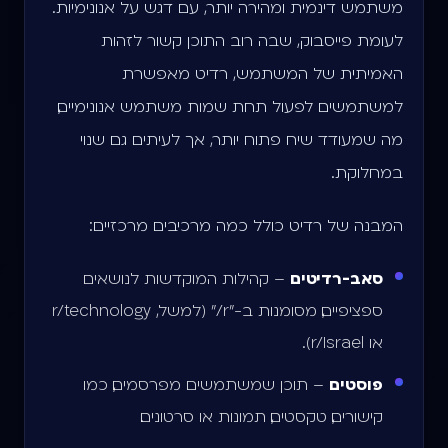
משתמש דינמית ומהירה יותר, עם דגש על אנונימיות.
לעומת פייסבוק, שבה רוב התוכן קשור לזהות
האמיתית של המשתמש, רדיט מאפשרת
למשתמשים לפעול תחת שמות משתמש אנונימיים,
מה שמעודד שיח פתוח יותר, אך לעיתים גם שנוי
במחלוקת.
המבנה של רדיט כולל כמה מרכיבים מרכזיים:
סאב-רדיטים
– קהילות המוקדשות לנושאים
ספציפיים, מסומנות ב-"r/" (למשל, r/technology
או r/Israel).
פוסטים
– תוכן שמשתמשים מפרסמים, כמו
קישורים, טקסטים, תמונות או סרטונים.