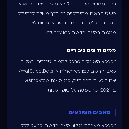
רבים ממשתמשי Reddit לא מפרסמים תוכן, אלא
פשוט קוראים ומתעדכנים. זהו דרך מצוינת להתעדכן
בטרנדים, ללמוד דברים חדשים או פשוט ליהנות
מממים בסאב-רדיטים כמו r/funny.
ממים ודיונים ציבוריים
Reddit היא מקור מרכזי לממים וטרנדים ויראליים.
סאב-רדיטים כמו r/memes או r/WallStreetBets
יצרו תופעות תרבותיות, כמו סאגת GameStop
ב-2021, שהשפיעה על שוק המניות.
סאבים מומלצים
Reddit מארחת מיליוני סאב-רדיטים, וכמעט לכל