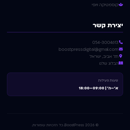
קוסמטיקה ויופי
יצירת קשר
054-3004613
boostpressdigital@gmail.com
תל אביב, ישראל
הבלוג שלנו
שעות פעילות
א'–ה' | 09:00–18:00
©
2026
BoostPress. כל הזכויות שמורות.