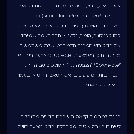
אישיים או עוקבים, רדיט מתמקדת בקהילות נושאיות
הנקראות "סאב-רדיטים" (subreddits). כל
סאב-רדיט הוא מעין פורום המוקדש לנושא ספציפי,
כמו טכנולוגיה, הומור, מדע או תרבות. מה שמייחד
את רדיט הוא המבנה הדמוקרטי שלה: משתמשים
מדרגים תוכן באמצעות "Upvote" (הצבעה בעד) או
"Downvote" (הצבעה נגד), והפוסטים עם הדירוג
הגבוה ביותר מופיעים בראש הסאב-רדיט או בעמוד
הראשי של האתר.
בניגוד לפורומים קלאסיים, שבהם הדיונים מתנהלים
לעיתים בצורה איטית ומסורבלת, רדיט מציעה חוויית