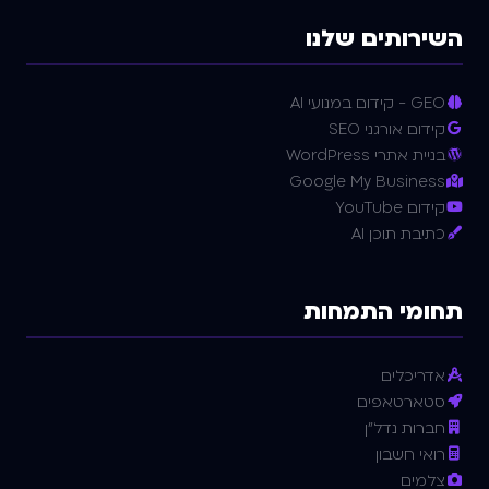
השירותים שלנו
GEO - קידום במנועי AI
קידום אורגני SEO
בניית אתרי WordPress
Google My Business
קידום YouTube
כתיבת תוכן AI
תחומי התמחות
אדריכלים
סטארטאפים
חברות נדל"ן
רואי חשבון
צלמים