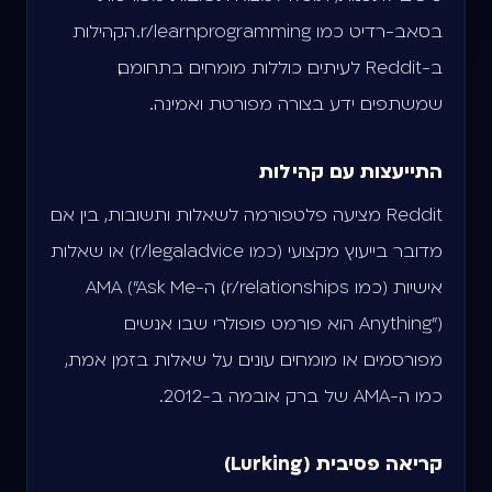
בסאב-רדיט כמו r/learnprogramming. הקהילות
ב-Reddit לעיתים כוללות מומחים בתחומם,
שמשתפים ידע בצורה מפורטת ואמינה.
התייעצות עם קהילות
Reddit מציעה פלטפורמה לשאלות ותשובות, בין אם
מדובר בייעוץ מקצועי (כמו r/legaladvice) או שאלות
אישיות (כמו r/relationships). ה-AMA ("Ask Me
Anything") הוא פורמט פופולרי שבו אנשים
מפורסמים או מומחים עונים על שאלות בזמן אמת,
כמו ה-AMA של ברק אובמה ב-2012.
קריאה פסיבית (Lurking)