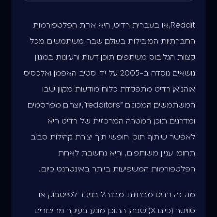
Reddit, או בעברית רדיט, היא אחת הפלטפורמות
החברתיות המובילות בעולם, שבה משתמשים מכל
קצוות הגלובוס משתפים תוכן, דעות ורעיונות במגוון
נושאים. נוסדה ב-2005 על ידי סטיב האפמן ואלכסיס
אוהניאן, רדיט מתפקדת כלוח מודעות מקוון שבו
המשתמשים, המכונים "redditors", יוצרים, מפרסמים
ומדרגים תוכן. המטרה המרכזית של רדיט היא
לאפשר שיתוף תוכן חופשי תוך יצירת קהילות סביב
תחומי עניין משותפים , והיא נחשבת לאחת
הפלטפורמות המשפיעות ביותר באינטרנט כיום .
מה זה רדיט מבחינת מבנה? בניגוד לפייסבוק או
טוויטר (כיום X), שבהן התוכן מונע בעיקר מחיבורים